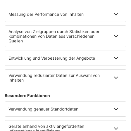
ffn macht aus „Meet Your Star“ ein
unvergessliches „Meet Your Stars“
Teilt diese Seite mit euren Freunden
Über ffn
Werbung
Jobs