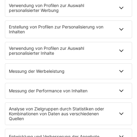
Podimo
Deezer
GetPodcast
Pocket Cast
Podcast Addict
Listen Notes
RTL+
radio.de
Den Podcast gibt es natürlich auch in unserer ffn-App:
Teilt diese Seite mit euren Freunden