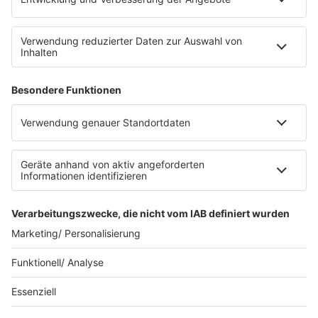
Über ffn
Werbung
Jobs
FAQ
Presse
Folgt uns in den Sozialen Netzwerken