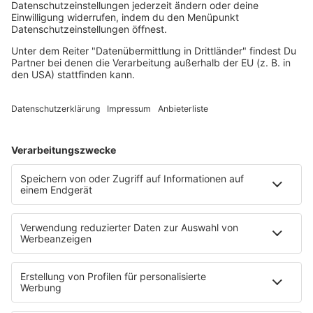
vorinstalliert, die ihr benutzen könnt. Für Android und
iOS gibt es zusätzlich verschiedene kostenlose Apps wie
z. B. Antenna Pod oder Podcast Addict. Am besten ihr
testet mal, welche Bedienung euch am besten gefällt.
Wenn ihr einen TuneIn, Spotify oder Deezer Account
habt, könnt ihr auch dort ganz einfach Podcasts
abonnieren.
Wenn ihr keine spezielle Software installieren möchtet,
könnt unseren Podcast auch immer aktuell hier auf der
Seite anhören.
Direkt Abonnieren:
Spotify
Amazon Music
Apple Podcast
Audible
TuneIn