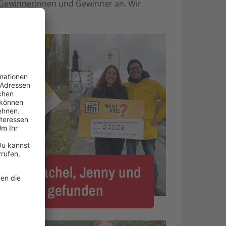
r Gewinnerinnen und Gewinner an. Wir
ch!
2025? Rachel, Jenny und
ben ihn gefunden