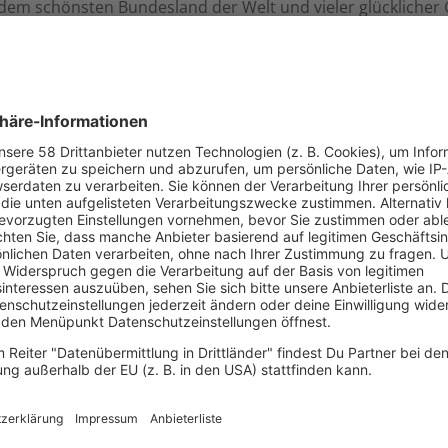
s dem schönsten Bundesland der Welt und vieler glückliche
 mitgerätselt haben! Das hat sehr viel Spaß gemacht mit eu
sa & Felix,
Wo war Axel 
lvia gewinnen
Anna-Lena ha