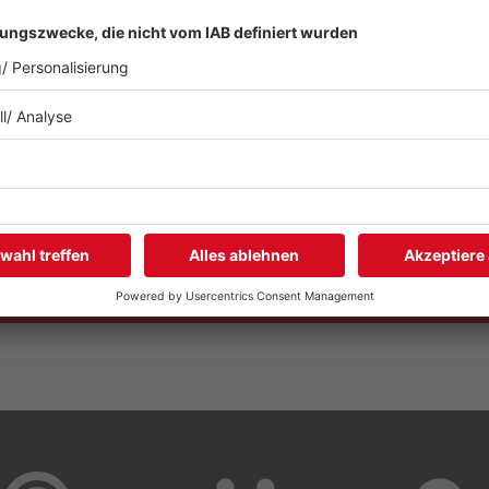
Davis, Miriam
Wo waren Car
tdeckt.
Februar und 
n Freunden