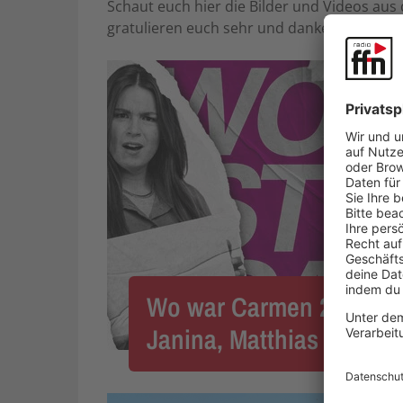
Schaut euch hier die Bilder und Videos au
gratulieren euch sehr und danken allen, die
Wo war Carmen 2025? Li
Janina, Matthias und Si