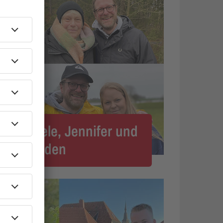
024? Nele, Jennifer und
hn gefunden