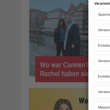
Wo war Carmen? Sena, 
Rachel haben sie entdec