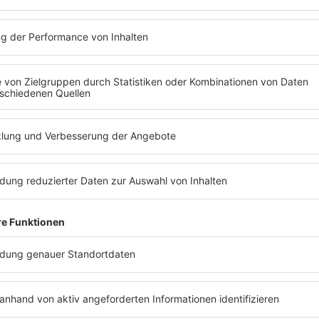
el? –
Wo war Carme
haben sie gef