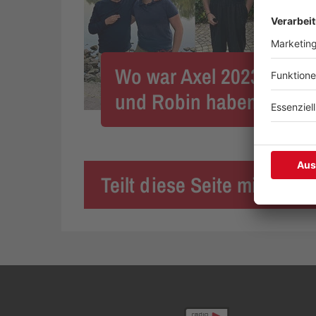
Wo war Axel 2023? Jan-
und Robin haben ihn en
Teilt diese Seite mit eure