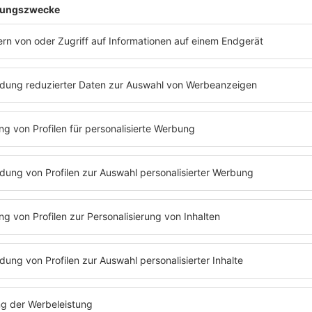
Sandra und
Wo war Axel 2
kt
Gabi haben i