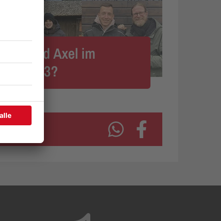
men und Axel im
März 2023?