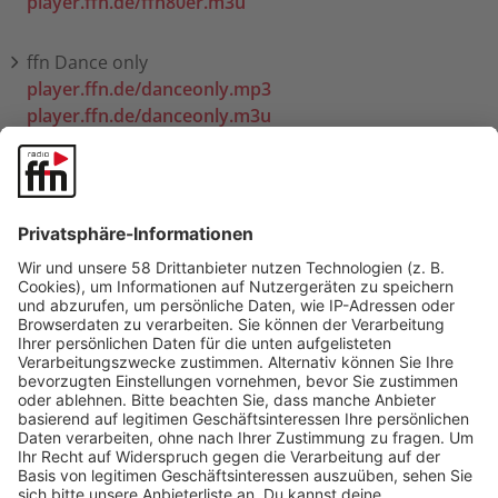
player.ffn.de/ffn80er.m3u
ffn Dance only
player.ffn.de/danceonly.mp3
player.ffn.de/danceonly.m3u
ffn rockt!
player.ffn.de/ffnrockt.mp3
player.ffn.de/ffnrockt.m3u
ffn Gold
player.ffn.de/ffngold.mp3
player.ffn.de/ffngold.m3u
ffn Frühstyxradio
player.ffn.de/ffnfruehstyxradio.mp3
player.ffn.de/ffnfruehstyxradio.m3u