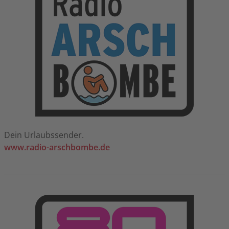
Dein Urlaubssender.
www.radio-arschbombe.de