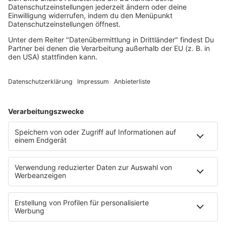
Radio Rotkäppchen
player.ffn.de/radiorotkaeppchen.mp3
player.ffn.de/radiorotkaeppchen.m3u
Auszeit FM
player.ffn.de/auszeitFM.mp3
player.ffn.de/auszeitFM.m3u
Peppermint FM
player.ffn.de/peppermintfm.mp3
player.ffn.de/peppermintfm.m3u
stories.fm
stream.ffn.de/storiesfm.mp3
stream.ffn.de/storiesfm.m3u
Das Gelbe vom Ei
player.ffn.de/dasgelbevomei.mp3