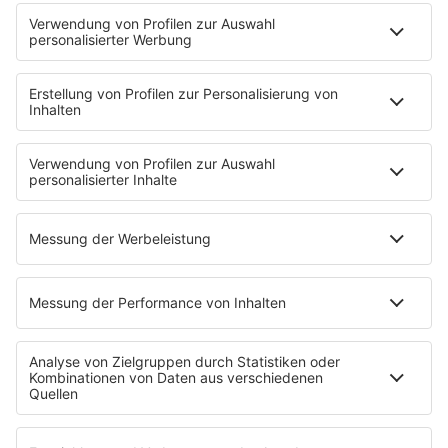
player.ffn.de/dasgelbevomei.m3u
ffn Tannenbaum
player.ffn.de/ffntannenbaum.mp3
player.ffn.de/ffntannenbaum.m3u
Alexa, spiele radio ffn:
Ihr findet uns auch in eurem Amazon Echo. Sagt einfach
nur „Alexa, starte radio ffn“ oder einen der anderen
Streams.
Mehr zu den Alexa-Skills von ffn
.