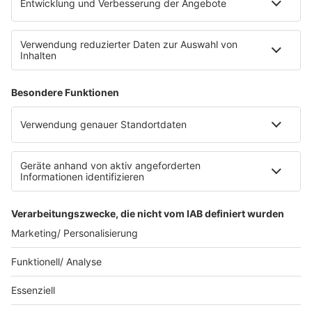
Teilt diese Seite mit euren Freunden
Über ffn
Werbung
Jobs
FAQ
Presse
Folgt uns in den Sozialen Netzwerken