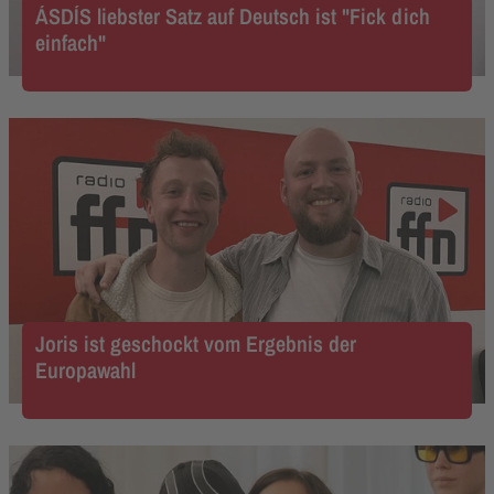
ÁSDÍS liebster Satz auf Deutsch ist "Fick dich
einfach"
Joris ist geschockt vom Ergebnis der
Europawahl