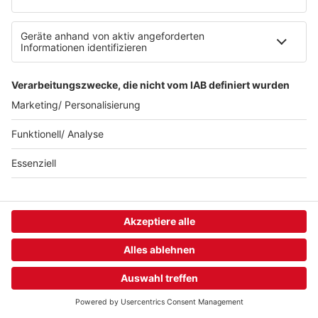
ffn-Meet Your Star mit Michael Patrick Kelly
ffn-Meet Your Star mit Alvaro Soler