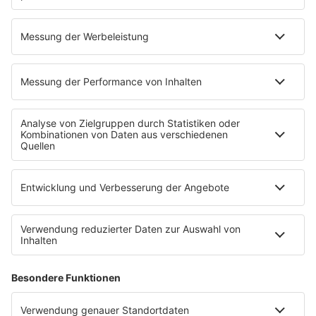
ffn-Meet Your Star mit Max Giesinger