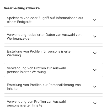
Das ffn-Picknick-Unplugged mit Nico Santos
Das ffn-Nikolauskonzert mit Sarah Connor