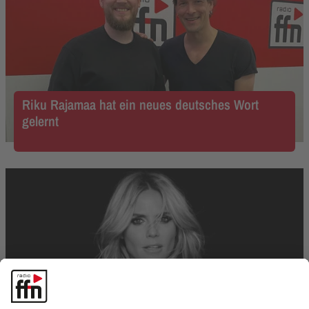
Riku Rajamaa hat ein neues deutsches Wort
gelernt