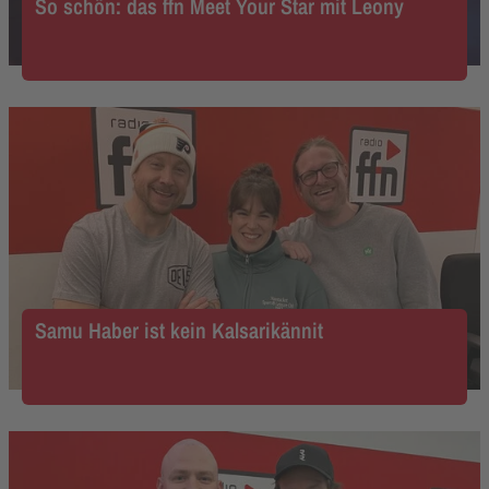
So schön: das ffn Meet Your Star mit Leony
Samu Haber ist kein Kalsarikännit