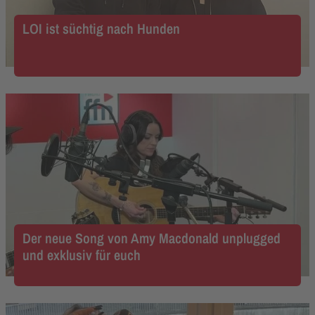
LOI ist süchtig nach Hunden
Der neue Song von Amy Macdonald unplugged
und exklusiv für euch