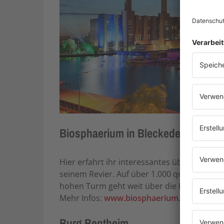
Biosphaerium in Bleckede
Hier erfahrt ihr interessantes über die Nat
seinem Revier. Auf über 1.000 qm Ausstell
hohen Turm geht weit über die Elbe.
Mehr Infos:
www.biosphaerium.de
Burg Bentheim