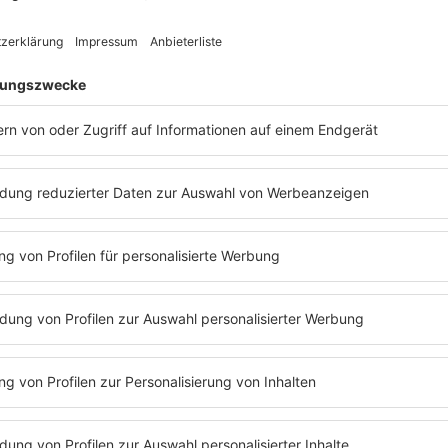
– und beleuchten sie aus n
Mehr Infos:
automuseum.vo
Besucherbergwerk un
Es ist Weltkulturerbe der
Übertageanlagen des Ramme
zur Geschichte und Kultur
Mehr Infos:
www.rammelsb
ur der Flusslandschaft Elbe! Besucht die Fische im Elbe-Aqu
ungsfläche laden viele Exponate zum Ausprobieren und Mitm