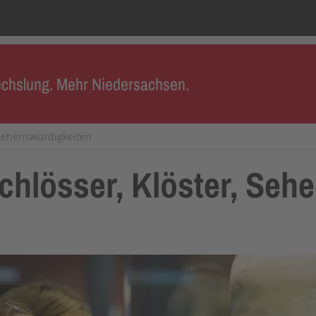
chslung. Mehr Niedersachsen.
Sehenswürdigkeiten
chlösser, Klöster, Seh