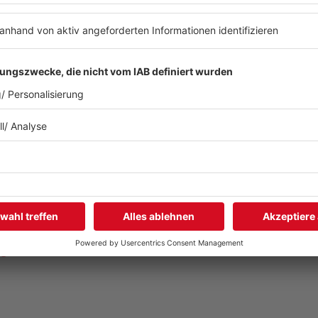
! Das Ambiente ist eine Mischung aus Laissez-faire und reg
ng.
em Kopf, inklusive der kompletten Einrichtung. Das heißt: d
gessen solltet ihr hier den Fotoapparat – die Bilder, wie 
ngen.de