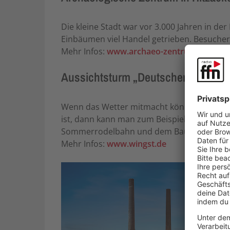
Die kleine Stadt war vor 3.000 Jahren in de
Einbäumen viel Handel getrieben. Besucher
Mehr Infos:
www.archaeo-zentrum.de
Aussichtsturm „Deutscher Olymp“
Wenn das Wetter mitmacht könnt ihr bis na
ist, dann kann man zum Beispiel auch die B
Sommerrodelbahn und dem Baumseilpfad 
Mehr Infos:
www.wingst.de