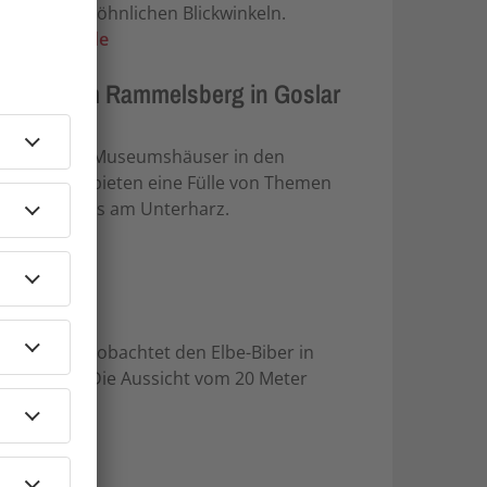
euen, ungewöhnlichen Blickwinkeln.
lkswagen.de
d Museum Rammelsberg in Goslar
 UNESCO! Die Museumshäuser in den
lsberges bieten eine Fülle von Themen
 des Bergbaus am Unterharz.
erg.de
arium und beobachtet den Elbe-Biber in
achen ein. Die Aussicht vom 20 Meter