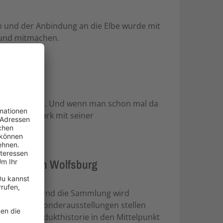
ten und der Anbindung an die Elbe wurde mit
n und mitmachen.
 Stade gucken. Und wenn man schon mal da
 den Spielpark mit seiner
swagen in Wolfsburg
tosammlung! Und die Sammlung wird
Regelmäßige Sonderausstellungen stellen
swagen Produkthistorie in den Mittelpunkt