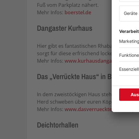
Fuß vom Parkplatz nähert.
Mehr Infos:
boerstel.de
Dangaster Kurhaus
Hier gibt es fantastischen Rhabarberkuchen
sorgt für diese erfrischend lockere Stimmu
Mehr Infos:
www.kurhausdangast.de
Das „Verrückte Haus“ in Bispingen
In dem zweistöckigen Haus steht alles auf d
Herd schweben über euren Köpfen. Nicht ver
Mehr Infos:
www.dasverruecktehaus-bispi
Deichtorhallen