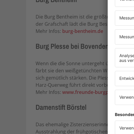
Die Burg Bentheim ist die größte Höhenbur
der Grafschaft lädt die Burg Besucher dazu
Mehr Infos:
burg-bentheim.de
Burg Plesse bei Bovenden
Wenn die die Sonne untergeht über dem Soll
färbt sie den weißgetünchten Wartturm und
sich gemütlich stärken. Die Plesse Burg bei
Harz-Querweg führt direkt vorbei.
Mehr Infos:
www.freunde-burgplesse.de
Damenstift Börstel
Das ehemalige Zisterzienserinnenkloster ist
Ausstrahlung der frühgotischen Backsteink