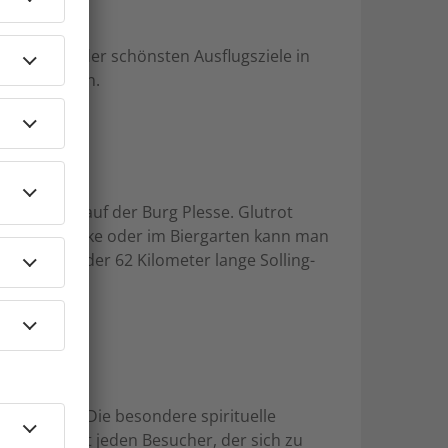
Als eines der schönsten Ausflugsziele in
zu entdecken.
u bleiben auf der Burg Plesse. Glutrot
er Burgschänke oder im Biergarten kann man
wanderer – der 62 Kilometer lange Solling-
tskapitels. Die besondere spirituelle
den umfängt jeden Besucher, der sich zu