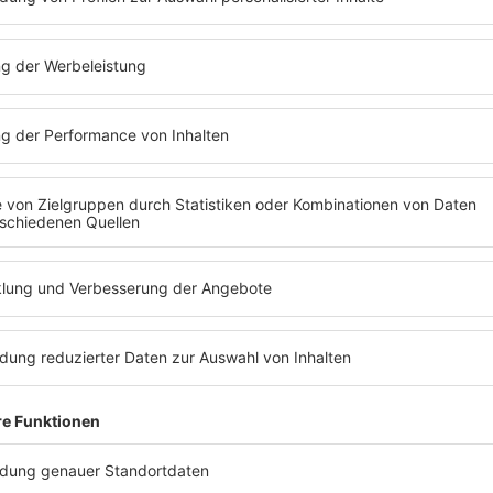
g Nordwestdeutschlands und wurde erstmals 1050 erwähnt. 
 ein, das große Gelände, den Pulverturm oder den Marstall 
ing und dem Weserbergland, dann scheint die Zeit stehen z
 der Bergfried, der aus dem 12. Jahrhundert stammt. In d
 Bovenden ist ein beliebtes Ziel auch für Radfahrer und Fern
 seit fast 400 Jahren Heimat eines ökumenisch besetzten Stif
irche mit den angrenzenden mittelalterlichen Klostergebäu