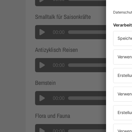
Smalltalk für Saisonkräfte
00:00
Antizyklisch Reisen
00:00
Bernstein
00:00
Flora und Fauna
00:00