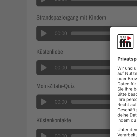
Strandspaziergang mit Kindern
00:00
Küstenliebe
00:00
Moin-Zitate-Quiz
00:00
Küstenkontakte
00:00