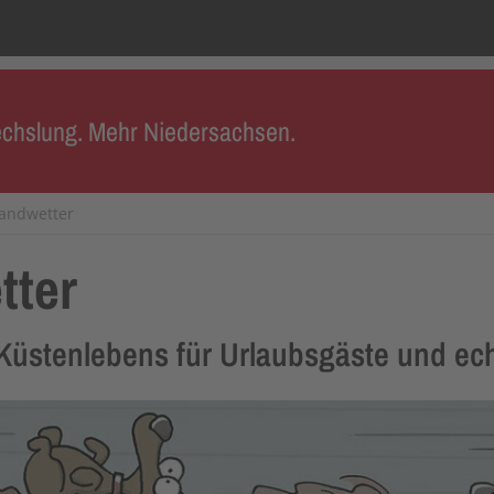
chslung. Mehr Niedersachsen.
randwetter
tter
üstenlebens für Urlaubsgäste und ech