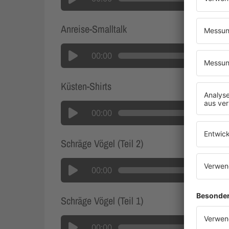
Anreise-Smalltalk
00:00
Küsten-Shirts
00:00
Schräge Vögel (Teil 2)
00:00
Schräge Vögel (Teil 1)
00:00