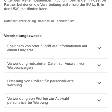
Melle hält einen Weltrekord, den kaum jemand kennt
00:00
00:44
Die Buxtehuder Geschichte vom Hasen und Igel
00:00
00:51
In Dangast steht ein besonderes Körperteil am Strand
00:00
00:57
Braunschweig und Rio de Janeiro verbindet eine besondere
Millimeterzahl