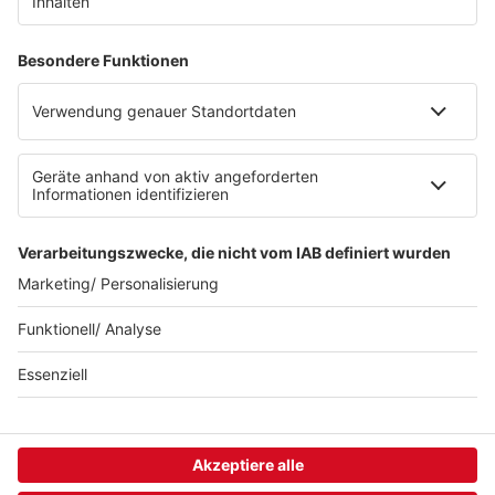
Über ffn
Werbung
Jobs
FAQ
Presse
Folgt uns in den Sozialen Netzwerken