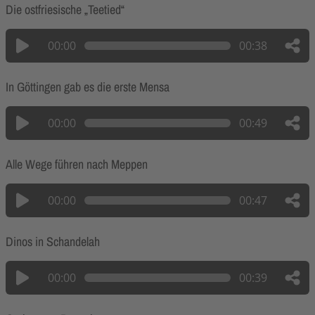
Die ostfriesische „Teetied“
00:00
00:38
In Göttingen gab es die erste Mensa
00:00
00:49
Alle Wege führen nach Meppen
00:00
00:47
Dinos in Schandelah
00:00
00:39