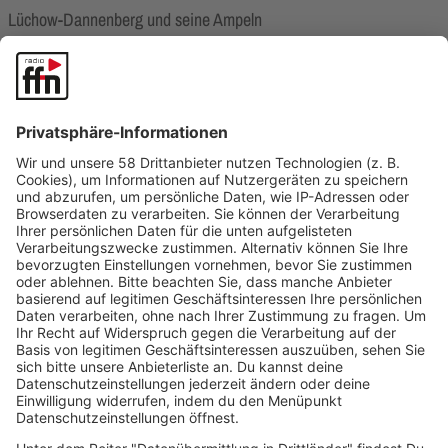
Lüchow-Dannenberg und seine Ampeln
00:00
00:42
In Wildeshausen steht ein kleines altes Museum mit einem großen
Namen
00:00
00:52
Kaninchen-Insel Norderney
00:00
00:51
Was hat das Knacken des Nutellaglasses mit Niedersachsen zu
tun?
00:00
00:55