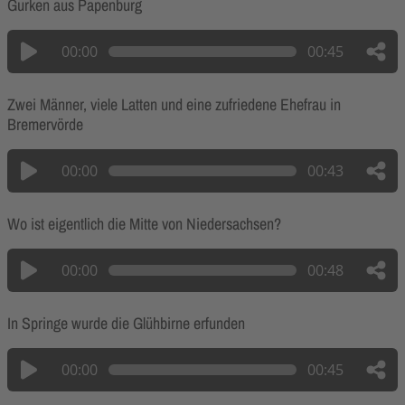
Gurken aus Papenburg
00:00
00:45
Zwei Männer, viele Latten und eine zufriedene Ehefrau in
Bremervörde
00:00
00:43
Wo ist eigentlich die Mitte von Niedersachsen?
00:00
00:48
In Springe wurde die Glühbirne erfunden
00:00
00:45