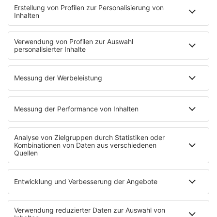
00:00
00:48
Die wohl verrückteste Marathonstrecke gibt es auf dem Steinhuder
Meer
00:00
00:45
Im Harzer Roller steckt ziemlich viel drin: Proteine, Vitamine, aber
vor allem viel Niedersachsen
00:00
00:49
Teilt diese Seite mit euren Freunden