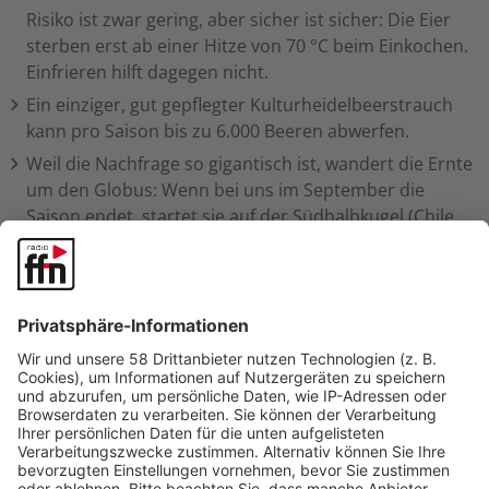
Risiko ist zwar gering, aber sicher ist sicher: Die Eier
sterben erst ab einer Hitze von 70 °C beim Einkochen.
Einfrieren hilft dagegen nicht.
Ein einziger, gut gepflegter Kulturheidelbeerstrauch
kann pro Saison bis zu 6.000 Beeren abwerfen.
Weil die Nachfrage so gigantisch ist, wandert die Ernte
um den Globus: Wenn bei uns im September die
Saison endet, startet sie auf der Südhalbkugel (Chile,
Peru, Südafrika) richtig durch.
Wilde Waldheidelbeeren und Pilze speichern aufgrund
des Waldbodens teils heute noch erhöhte radioaktive
Werte aus dem Reaktorunglück in Tschernobyl von
1986. Kulturheidelbeeren vom Feld betrifft das aber
nicht.
Wilde Blaubeeren überleben Waldbrände: Wenn
oberirdisch alles verbrennt, überlebt ihr
unterirdisches Rhizom Temperaturen von bis zu 550