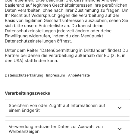
°C.
Manche wilden Sorten überstehen problemlos
klirrende Kälte von bis zu -30 °C, solange sie im Winter
von einer schützenden Schneedecke bedeckt sind.
In den Alpen gedeihen wilde Heidelbeeren problemlos
auf Höhen von bis zu 2.400 Metern über dem
Meeresspiegel.
Geschichte und Mythen
In Legenden der indigenen Völker Amerikas hieß es,
der „Große Geist“ habe die Heidelbeeren während
einer großen Hungersnot geschickt, um Kinder zu
retten.
Die frühen europäischen Siedler in Amerika kochten
Heidelbeeren in Milch auf, um daraus graue