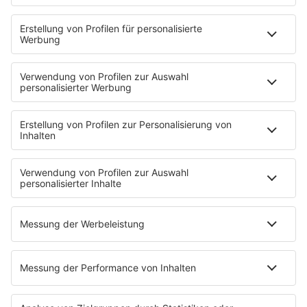
Wandfarbe herzustellen.
Die religiöse Gemeinschaft der Shaker verfeinerte
dieses Rezept mit Indigo und Salbeiblüten, um ihr
ikonisches, traditionelles Blau für Möbel zu mischen.
Während die Römer sie eher als Färbemittel für
Sklavenkleidung nutzten, setzten die Griechen
Heidelbeeren bereits gezielt als Heilmittel bei
Magenleiden ein.
Die berühmte Universalgelehrte Hildegard von Bingen
empfahl im Mittelalter Heidelbeeren als Umschläge zur
Wundheilung.
Kulturheidelbeeren gibt es erst seit gut 100 Jahren,
vorher dachte man, man könne Heidelbeeren nicht
gezielt anbauen. 1911 schlossen sich die
Farmerstochter Elizabeth White und der Botaniker
Frederick Coville in New Jersey zusammen. Sie
selektierten die besten Wildpflanzen und verkauften