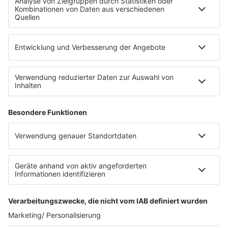
1916 die allererste kommerzielle Kultur-Ernte.
Teilt diese Seite mit euren Freunden
Über ffn
Werbung
Jobs
FAQ
Presse