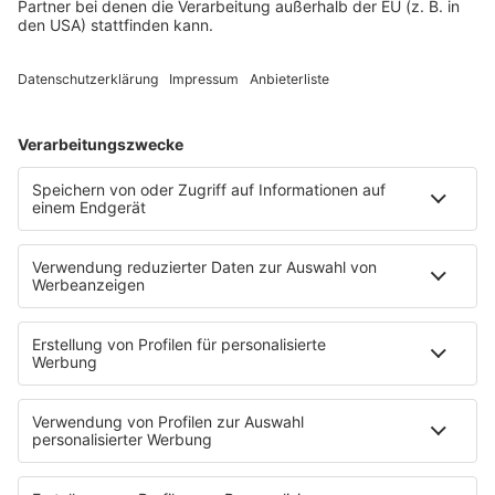
In Deutschland gibt es kein bundesweites
Hitzefreigesetz, die einzelnen Bundesländer regeln das
selbst. In Niedersachsen entscheidet im Einzelfall die
Schulleitung, wann oder ob es Hitzefrei gibt. Seit 2025
gibt es die Regelung nicht mehr, dass die
Außentemperaturen entscheidend sind, jetzt gilt die
Temperatur in den Innenräumen. Trotzdem gibt es
sogenannte Eskalationsstufen: Erst müssen die Räume
abgekühlt werden oder kühlere Räume genutzt werden
und Wasser zur Verfügung gestellt werden. Erst, wenn
das alles nicht hilft, kann es Hitzefrei geben. Das kann
dann auch nur für einzelne Klassen gelten.
Neu ist auch, dass Schülerinnen und Schüler der
Oberstufen in Niedersachsen Hitzefrei bekommen
können. Vorher war das nur an Grundschulen und im
Sekundarbereich I überhaupt möglich.