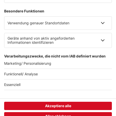
Über ffn
Werbung
Jobs
FAQ
Presse
Folgt uns in den Sozialen Netzwerken