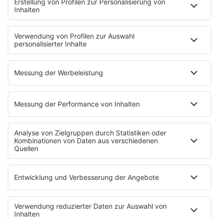
In Grundschulen gibt es kein spontanes Hitzfrei, denn
Kinder der Grundschule und der Klassen 5 und 6 dürfen
nur nach Absprache mit den Eltern nach Hause geschickt
werden. Die Schule muss deshalb dafür sorgen, dass
trotzdem eine Betreuung gewährleistet ist.
Übrigens: Sollten Eltern keine Möglichkeit haben, bei
Hitzefrei von Kindern der Sekundarstufe I (an Gesamt-,
Real- und Hauptschulen die Klassen 5 bis 10, an
Gymnasien die Klassen 5 bis 9) eine Kinderbetreuung zu
organisieren, können sie, ähnlich wie bei
Kinderkrankentagen, von der Arbeit freigestellt werden.
Teilt diese Seite mit euren Freunden