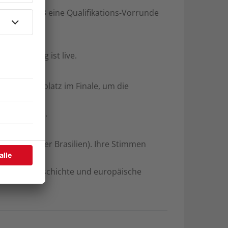
 wird 1993 eine Qualifikations-Vorrunde
 abstimmen.
der Gesang ist live.
h.
erten Startplatz im Finale, um die
ualifizieren.
den USA oder Brasilien). Ihre Stimmen
hnte Musikgeschichte und europäische