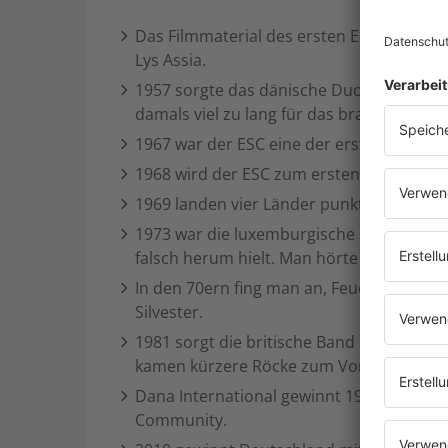
Das Filmmaterial des ersten ESC von 1956 
Lys Assia.
1957 sorgte das dänische Duo Birthe Wilk
damals viel zu lang für das brave Fernseh
1967 war der ESC eine der ersten Sendunge
1968 wird der ESC zum ersten Mal in Farbe
1969 landen vier Länder punktgleich auf Pl
1973 war die luxemburgische Siegerin An
falsch herum hielt. Man hörte sie kaum, ab
In den 70ern fing man an, Feuerwerk auf d
Silvester.
1981 sorgt die britische Band Bucks Fiz
kamen kürzere Röcke zum Vorschein). Das
Dana International gewinnt 1998 für Israe
Community.