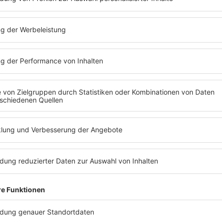
Landrut („Satellite“) nach 28 Jahren zum zweiten Mal den Ti
e 2010 der berühmte Flitzer "Jimmy Jump" die Bühne und tan
treten.
auf der Bühne. Er war 95 Jahre alt und spielte Kontrabass.
 Diva“ für Österreich und wird zur globalen Ikone für Tolera
er Ukraine mit „Stefania“ mit einem Rekord-Ergebnis im Pu
r Mutter des Sängers gewidmet war, wurde nach dem russis
et 1956 in Lugano mit nur sieben Teilnehmerländern statt. J
sten Jahr durften die Juroren sogar für ihr eigenes Land st
tbewerb im Folgejahr austragen.
rt.