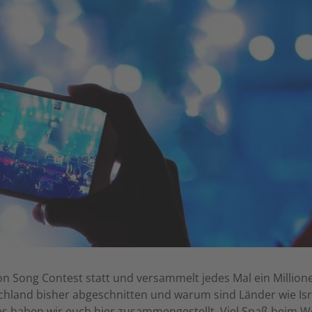
ision Song Contest statt und versammelt jedes Mal ein Mill
schland bisher abgeschnitten und warum sind Länder wie Isra
s haben wir euch hier zusammengestellt. Viel Spaß beim We