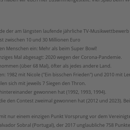
rde der am längsten laufende jährliche TV-Musikwettbewerb 
ist zwischen 10 und 30 Millionen Euro
nen Menschen ein: Mehr als beim Super Bowl!
einziges Mal abgesagt: 2020 wegen der Corona-Pandemie.
nommen (über 68 Mal), öfter als jedes andere Land.
1982 mit Nicole ("Ein bisschen Frieden") und 2010 mit Lena 
en sich mit jeweils 7 Siegen den Thron.
re hintereinander gewonnen hat (1992, 1993, 1994).
, die den Contest zweimal gewonnen hat (2012 und 2023). B
 mit nur einem einzigen Punkt Vorsprung vor dem Vereinigt
alvador Sobral (Portugal), der 2017 unglaubliche 758 Punkte