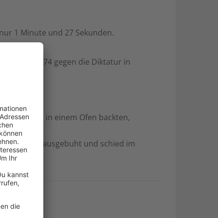
e nur 1 Minute und 27 Sekunden.
tärputsch 1974 gegen die Diktatur in
ive Piroggen in einem Ofen backten,
uthahn wurde ausgebuht und schied im