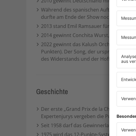
2010 gewinnt Deutschland mit Lena Meyer-
Während des spanischen Auftritts stürmt
durfte am Ende der Show noch einmal auf
2013 stand Emil Ramsauer für die Schweiz 
2014 gewinnt Conchita Wurst, die „bärtige
2022 gewinnt das Kalush Orchestra aus d
Punkten). Der Song, der ursprünglich de
des Widerstands und der Hoffnung.
Geschichte
Der erste „Grand Prix de la Chanson“ find
Expertenjurys vergeben die Punkte. Im er
Seit 1958 darf das Gewinnerland den Wet
1975 wird das 12-Punkte-System eingefüh