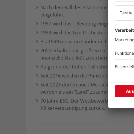
Nach dem Fall des Eisernen Vorhangs we
eingeführt.
1997 wird das Televoting eingeführt: In 
1999 wird das Live-Orchester abgeschafft
Bis 1999 mussten Länder in ihrer Landessp
2000 erhalten die größten Geldgeber (Deut
finanzielle Stabilität zu sichern.
Aufgrund der hohen Teilnehmerzahl gibt es
Seit 2016 werden die Punkte von Fachjur
Seit 2023 dürfen auch Menschen aus Lände
werden als ein "Land" zusammengefasst.
70 Jahre ESC. Der Wettbewerb feiert 2026
Völkerverständigung zurück.