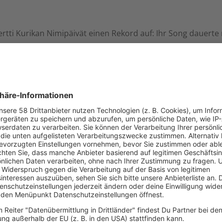
.
ertti Kurikan Nimipäivät einen Rekord auf: Ihr Song dauert
ayback für den Gesang ist absolut tabu.
deus" diente im Radio als geheimes Startsignal für den Mili
Song, der jemals eine echte Revolution auslöste.
n, den Titel im eigenen Land zu verteidigen.
erloo" 0 Punkte.
Großmüttern "Buranowskije Babuschki", die auf der Bühne l
Sie wurden sensationelle Zweite
andpuppe (einen Truthahn in einem Einkaufswagen). Der Tr