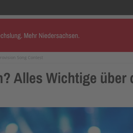
chslung. Mehr Niedersachsen.
rovision Song Contest
en? Alles Wichtige über