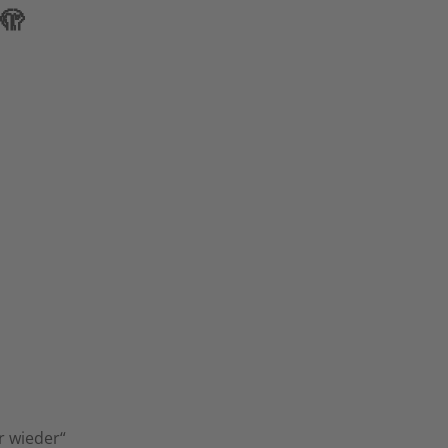
 🫣
r wieder“