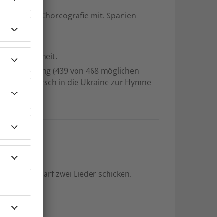
tel.
zte in der Choreografie mit. Spanien
nz und Freiheit.
blikums-Voting (439 von 468 möglichen
chen Einmarsch in die Ukraine zur Hymne
edes Land darf zwei Lieder schicken.
immen.