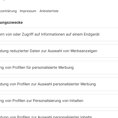
ist fast vollständig verschollen. Es existieren nur Tonaufn
e und Gustav Winckler für einen Skandal, weil ihr Abschie
en.
n, die live via Satellit in Länder wie Tunesien, China und B
 ausgestrahlt, Austragungsort ist die Londoner Royal Albert
atz 1. Es werden alle vier zu Siegern erklärt.
ne-Marie David nach ihrem Sieg so aufgeregt, dass sie bei
er sie strahlte.
er Bühne zu nutzen. Heute verbraucht ein ESC-Finale so vie
z für Schnappatmung, als die Männer den Frauen während de
 gilt als Geburtsstunde des "Reveal"-Kostüms beim ESC.
l als erste transsexuelle Künstlerin und setzt ein weltweit 