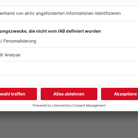
rden viele osteuropäische Länder aufgenommen und deshalb
fünf Testländern dürfen erstmals die Zuschauer per Telefon
. Seitdem kommt die Musik komplett vom Backing-Track, nur 
rache singen. Seit der Freigabe singen fast alle auf Englisc
schland, Frankreich, UK, Spanien und Italien) einen garanti
 seit 2004 ein Halbfinale (ab 2008 sogar zwei), um sich zu q
ys und Zuschauern getrennt verkündet.
rn abstimmen, die gar nicht am ESC teilnehmen (z. B. aus 
 sein großes Jubiläum in Wien und blickt auf sieben Jahrze