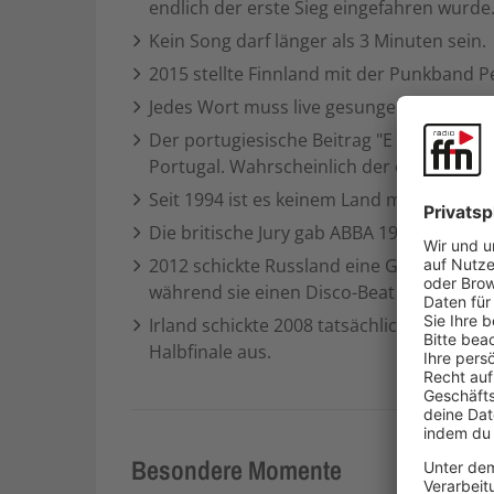
endlich der erste Sieg eingefahren wurde
Kein Song darf länger als 3 Minuten sein.
2015 stellte Finnland mit der Punkband P
Jedes Wort muss live gesungen werden. Pl
Der portugiesische Beitrag "E depois do a
Portugal. Wahrscheinlich der einzige ESC-
Seit 1994 ist es keinem Land mehr gelunge
Die britische Jury gab ABBA 1974 für "Wat
2012 schickte Russland eine Gruppe von 
während sie einen Disco-Beat besangen. 
Irland schickte 2008 tatsächlich eine H
Halbfinale aus.
Besondere Momente