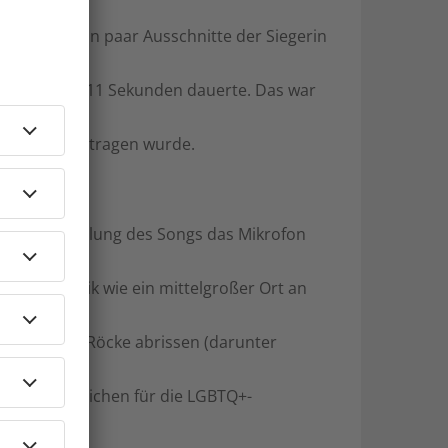
ahmen und ein paar Ausschnitte der Siegerin
dskuss ganze 11 Sekunden dauerte. Das war
rasilien übertragen wurde.
 Hall.
 der Wiederholung des Songs das Mikrofon
l Pyrotechnik wie ein mittelgroßer Ort an
s Songs die Röcke abrissen (darunter
beachtetes Zeichen für die LGBTQ+-