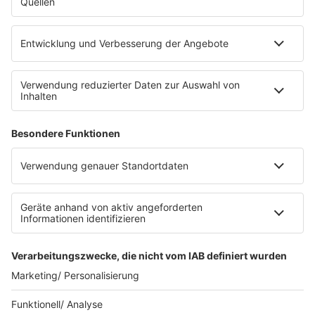
Teilt diese Seite mit euren Freunden
Über ffn
Werbung
Jobs
FAQ
Presse