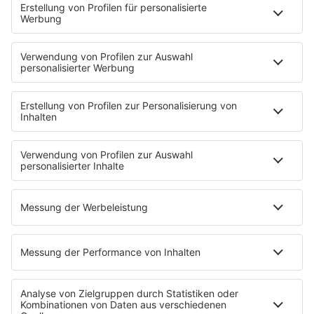
Vortag zubereiten.
Stellt eine Schale mit Laugenbrezeln auf und backt
(oder kauft im Asia-/Latino-Supermarkt) Chipa (kleine
paraguayische Käsebrötchen aus Maniokstärke).
Beides sind perfekte Snacks.
Paraguay ohne Tereré ist undenkbar. Stell eine große
Kanne mit eiskaltem Wasser, Eiswürfeln und frischer
Minze/Zitronenmelisse bereit. Dazu ein Gefäß mit
Mate-Tee und einen Becher mit einem
Metallstrohhalm. Ihr könnt euch den paraguayischen
Wachmacher-Eistee dann selbst aufgießen.
Neben gutem deutschen Pils oder Weizenbier gibt es
als paraguayische Party-Alternative einen Clericó. Das
ist die südamerikanische Sangria-Variante: Rotwein
oder Sekt gemischt mit gewürfelten Südfrüchten
(Melone, Orange, Banane) und viel Eis. Sehr süffig beim
Fußballschauen.