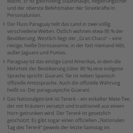
Macht. Er ist gleichzeitig Staatshaupt, Regierungschef
und der oberste Befehlshaber der Streitkräfte in
Personalunion.
Der Fluss Paraguay teilt das Land in zwei völlig
verschiedene Welten. Östlich wohnen etwa 95 % der
Bevölkerung. Westlich liegt der „Gran Chaco“ – eine
riesige, heiße Dornsavanne, in der fast niemand lebt,
außer Jaguare und Pumas.
Paraguay ist das einzige Land Amerikas, in dem die
Mehrheit der Bevölkerung (über 80 %) eine indigene
Sprache spricht: Guaraní. Sie ist neben Spanisch
offizielle Amtssprache. Auch die offizielle Währung
heißt so: Der paraguayische Guaraní.
Das Nationalgetränk ist Tereré – ein eiskalter Mate-Tee,
der mit Kräutern versetzt und traditionell aus einem
Horn getrunken wird. Der Tereré ist gesetzlich
geschützt: Es gibt sogar einen offiziellen „Nationalen
Tag des Tereré“ (jeweils der letzte Samstag im