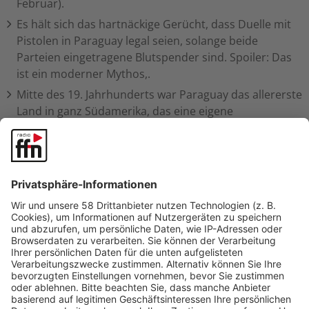
Februar).
Es hält sich das hartnäckige Gerücht, dass Duelle mit
Pistolen in Paraguay legal seien, solange beide
Parteien eingetragene Blutspender sind. Spoiler: Das
ist ein moderner Mythos,.
Mitte des 19. Jahrhunderts war Paraguay das allererste
Land in ganz Südamerika, das eine eigene
Eisenbahnstrecke in Betrieb nahm.
Zusammen mit Brasilien betreibt Paraguay den Itaipú-
Staudamm. Es ist eines der größten Wasserkraftwerke
der Erde. Paraguay erzeugt dadurch so viel sauberen
Strom, dass es den massiven Überschuss an seine
Nachbarländer exportieren kann.
In Paraguay gibt es zahlreiche deutsche Auswanderer-
Kolonien (z. B. Hohenau oder Friesland). In manchen
Supermärkten im Nirgendwo findet man deshalb
problemlos Vollkornbrot und Ähnliches.